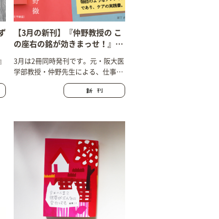
ず
【3月の新刊】『仲野教授の こ
の座右の銘が効きまっせ！』
（仲野 徹・著）『元気じゃない
』
3月は2冊同時発刊です。元・阪大医
けど、悪くない』（青山ゆみ
学部教授・仲野先生による、仕事・
こ・著）
人生・学問に生かせる、目からウロ
コの「座右の銘」解説30本。青山ゆ
みこさんの最新エッセイは、50歳を
迎えて経験した心と身体の変化をめ
ぐる、物語のようなノンフィクショ
ンであり、ケアの実践書です。