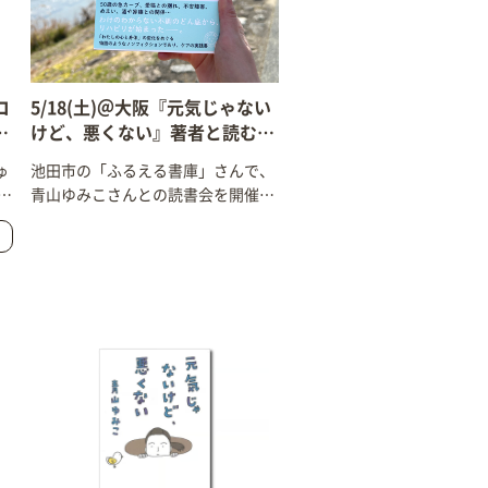
コ
5/18(土)＠大阪『元気じゃない
画
けど、悪くない』著者と読む読
）
書会
ゅ
池田市の「ふるえる書庫」さんで、
る
青山ゆみこさんとの読書会を開催し
ます。