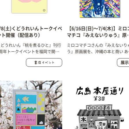
6/8(土)くどうれいんトークイベ
【6/16日(日)〜7/4(木)】ミロ
ント開催（配信あり）
マチコ『みえないりゅう』原
展＠本と商い ある日、（沖縄
くどうれいん『桃を煮るひと』刊行
ミロコマチコさんの『みえないり
1周年トークイベントを福岡で開
う』原画展を、沖縄の本と商い あ
催。
日、さんで開催します！
展示