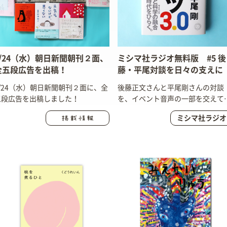
4/24（水）朝日新聞朝刊２面、
ミシマ社ラジオ無料版 #5 後
全五段広告を出稿！
藤・平尾対談を日々の支えに
4/24（水）朝日新聞朝刊２面に、全
後藤正文さんと平尾剛さんの対談
五段広告を出稿しました！
を、イベント音声の一部を交えて
紹介！
ミシマ社ラジオ