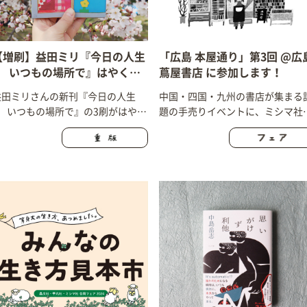
【増刷】益田ミリ『今日の人生
「広島 本屋通り」第3回 @広
3 いつもの場所で』はやくも3
蔦屋書店 に参加します！
刷決定！
益田ミリさんの新刊『今日の人生
中国・四国・九州の書店が集まる
3 いつもの場所で』の3刷がはやく
題の手売りイベントに、ミシマ社
も決定しました！
まさかの参加決定！