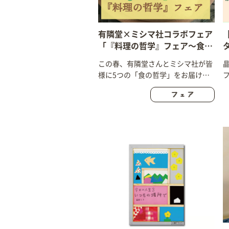
有隣堂×ミシマ社コラボフェア
「『料理の哲学』フェア〜食の
本を読んで、生活をととのえよ
この春、有隣堂さんとミシマ社が皆
う！」
様に5つの「食の哲学」をお届けし
ます！ 有隣堂19店舗で開催中！
2