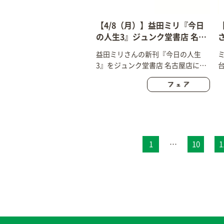
【4/8（月）】益田ミリ『今日
の人生3』ジュンク堂書店 名古
さ
屋店にて先行発売します！
益田ミリさんの新刊『今日の人生
3』をジュンク堂書店 名古屋店にて
4/8（月）より先行発売します！
1
…
10
1