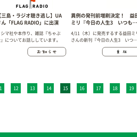
【三島・ラジオ聴き逃し】UA
異例の発刊前増刷決定！ 益
ん「FLAG RADIO」に出演
ミリ『今日の人生3 いつも
場所で』
ミシマ社や本作り、雑誌『ちゃぶ
4/11（木）に発売するする益田ミ
台』についてお話ししています。
さんの新刊『今日の人生3 いつ
の場所で』の発刊前増刷が決まり
した！
1
12
13
14
15
16
17
18
19