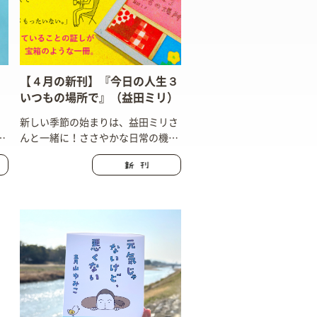
【４月の新刊】『今日の人生３
いつもの場所で』（益田ミリ）
新しい季節の始まりは、益田ミリさ
ご
んと一緒に！ささやかな日常の機微
を漫画で描く、大人気シリーズ『今
日の人生』の最新刊です。私たちが
日々生きていることの証しが詰まっ
た、宝箱のような一冊です。