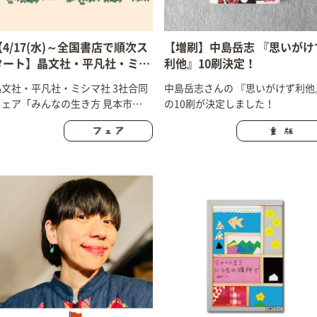
【4/17(水)～全国書店で順次ス
【増刷】中島岳志 『思いがけ
タート】晶文社・平凡社・ミシ
利他』10刷決定！
マ社 3社合同フェア「第5回 み
晶文社・平凡社・ミシマ社 3社合同
中島岳志さんの 『思いがけず利他
んなの生き方 見本市 〜等身大
フェア「みんなの生き方 見本市
の10刷が決定しました！
の生き方、あつめました〜」開
023」、4/16(火)～全国書店で順次
催します！
開催いたします！