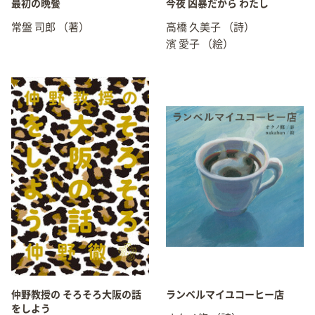
最初の晩餐
今夜 凶暴だから わたし
常盤 司郎
（著）
高橋 久美子
（詩）
濱 愛子
（絵）
仲野教授の そろそろ大阪の話
ランベルマイユコーヒー店
をしよう