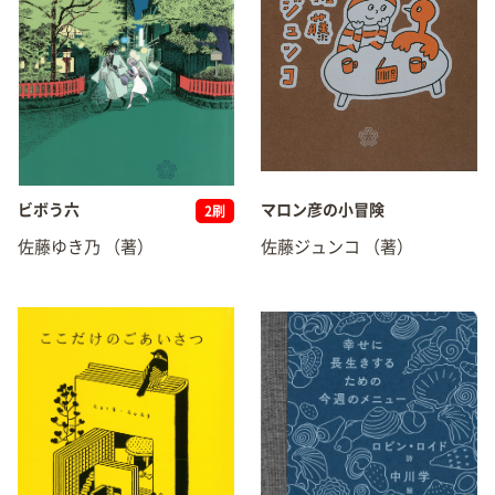
ビボう六
マロン彦の小冒険
2刷
佐藤ゆき乃
（著）
佐藤ジュンコ
（著）