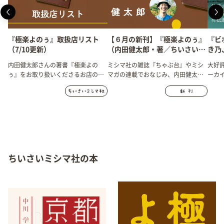
『極楽よのぅ』取扱店リスト
【６月の新刊】『極楽よのぅ』
『ビ
（7/10更新）
（内田健太郎・著／ちいさいミ
き乃
シマ社）
の書
内田健太郎さんの著書『極楽よの
ミシマ社の雑誌『ちゃぶ台』やミシ
大好
ーカ
ぅ』をお取り扱いくださるお店の一
マガの連載でおなじみ、内田健太郎
ーカイ
覧です。
さんのデビュー作！ 28歳で周防大
の期
島へ移住。初の子育て、田舎暮ら
し、養蜂業。そして「みつばちミュ
ージアム」をつくるまで。13年間の
生活を綴ったエッセイ。
ちいさいミシマ社の本