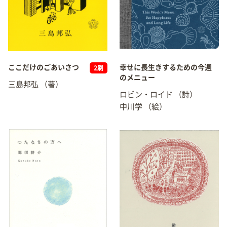
ここだけのごあいさつ
幸せに長生きするための今週
2刷
のメニュー
三島邦弘
（著）
ロビン・ロイド
（詩）
中川学
（絵）