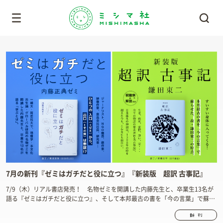
7月の新刊『ゼミはガチだと役に立つ』『新装版 超訳 古事記』
7/9（木）リアル書店発売！ 名物ゼミを開講した内藤先生と、卒業生13名が
語る『ゼミはガチだと役に立つ』、そして本邦最古の書を「今の言葉」で蘇ら
せた、故・鎌田東二さんの原点が時を経て新装版として発刊します。