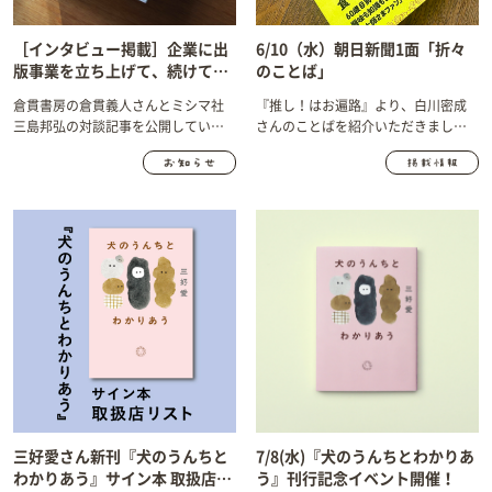
［インタビュー掲載］企業に出
6/10（水）朝日新聞1面「折々
版事業を立ち上げて、続けてい
のことば」
く、そのために。倉貫書房の倉
倉貫書房の倉貫義人さんとミシマ社
『推し！はお遍路』より、白川密成
貫義人さんとミシマ社三島邦弘
三島邦弘の対談記事を公開していま
さんのことばを紹介いただきまし
による対談記事が掲載
す。
た。
三好愛さん新刊『犬のうんちと
7/8(水)『犬のうんちとわかりあ
わかりあう』サイン本 取扱店リ
う』刊行記念イベント開催！