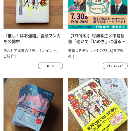
『推し！はお遍路』冒頭マンガ
【7/30(木)】村瀨孝生×中島岳
を公開中
志「老いて『いのち』に還るに
は？」
あわせて本書の「推し！ポイント」
書籍つきチケットも7/23(木)まで販
ご紹介！
売！