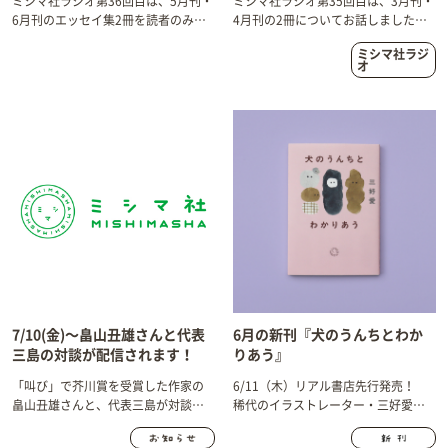
ミシマ社ラジオ第36回目は、5月刊・
ミシマ社ラジオ第35回目は、3月刊・
6月刊のエッセイ集2冊を読者のみな
4月刊の2冊についてお話しました。
さまに楽しんでいただけるように考
本づくりの裏側にも触れています。
ミシマ社ラジ
えた、本の届け方についてお話しま
オ
した。
7/10(金)〜畠山丑雄さんと代表
6月の新刊『犬のうんちとわか
三島の対談が配信されます！
りあう』
「叫び」で芥川賞を受賞した作家の
6/11（木）リアル書店先行発売！
畠山丑雄さんと、代表三島が対談し
稀代のイラストレーター・三好愛さ
ます。
んによる、「人とものとの距離」を
めぐる待望のエッセイ集です。