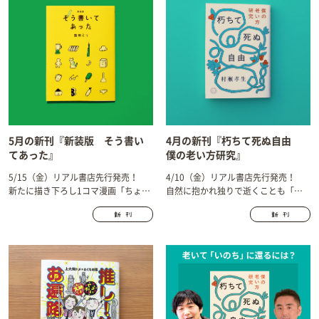
5月の新刊『新装版 そう書い
4月の新刊『朽ちて死ぬ自由
てあった』
僕の老い方研究』
5/15（金）リアル書店先行発売！
4/10（金）リアル書店先行発売！
新たに描き下ろし1コマ漫画「ちょっ
自然に抱かれ独りで逝くことも「あ
とうれしい」24本を加え、装い新た
り」だ。爺捨て山を開拓し、ぼけの
に。
深まる母と過ごし考えた。38年介護
に従事した村瀬さんの理想の老い方
とは？