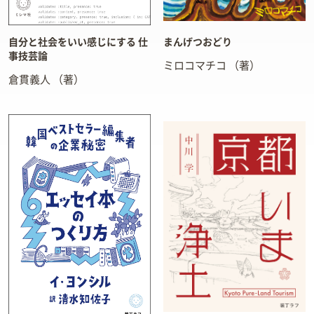
自分と社会をいい感じにする 仕
まんげつおどり
事技芸論
ミロコマチコ
（著）
倉貫義人
（著）