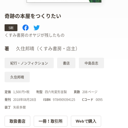
奇跡の本屋をつくりたい
5刷
くすみ書房のオヤジが残したもの
著
久住邦晴（くすみ書房・店主）
紀行・ノンフィクション
書店
中島岳志
久住邦晴
定価
1,500 円+税
判型
四六判変形並製
頁数
208 ページ
発刊
2018年08月28日
ISBN
9784909394125
Cコード
0095
装丁
矢萩多聞
Webで購入
取扱書店
一冊！取引所