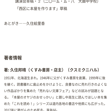
講演会草稿・２（二〇一五・五・八 大曲中学校）
「西区に本屋を作ります」草稿
あとがき――久住絵里香
著者情報
著: 久住邦晴（くすみ書房・店主）（クスミクニハル）
1951年、北海道生まれ。1946年に父がくすみ書房を創業、1999年に後
を継ぐ。読書離れに歯止めをかけようと、良書なのに売れ行きのよくな
い作品ばかりを集めた「売れない文庫フェア」などの試みが話題とな
る。「本屋のオヤジのおせっかい」と題し中高生に読んでほしい本を集
めた「これを読め！」シリーズは道内各地の書店や他県にも広がった。
2017年に肺がんのため死去。享年66。