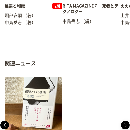
建築と利他
RITA MAGAZINE２ 死者とテ
ええ
2刷
クノロジー
堀部安嗣
（著）
土井
中島岳志
（編）
中島岳志
（著）
中島
関連ニュース