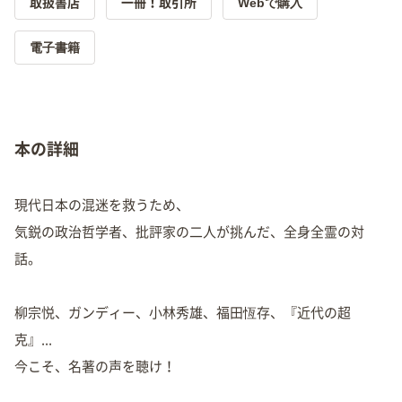
Webで購入
取扱書店
一冊！取引所
電子書籍
本の詳細
現代日本の混迷を救うため、
気鋭の政治哲学者、批評家の二人が挑んだ、全身全霊の対
話。
柳宗悦、ガンディー、小林秀雄、福田恆存、『近代の超
克』...
今こそ、名著の声を聴け！