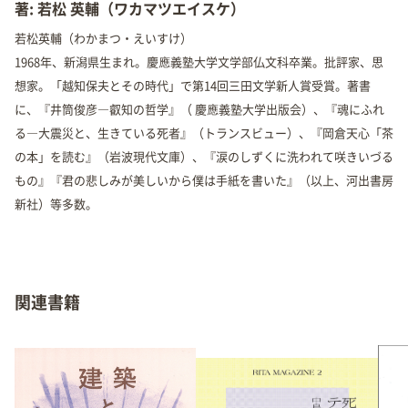
著: 若松 英輔（ワカマツエイスケ）
若松英輔（わかまつ・えいすけ）
1968年、新潟県生まれ。慶應義塾大学文学部仏文科卒業。批評家、思
想家。「越知保夫とその時代」で第14回三田文学新人賞受賞。著書
に、『井筒俊彦―叡知の哲学』（ 慶應義塾大学出版会）、『魂にふれ
る―大震災と、生きている死者』（トランスビュー）、『岡倉天心「茶
の本」を読む』（岩波現代文庫）、『涙のしずくに洗われて咲きいづる
もの』『君の悲しみが美しいから僕は手紙を書いた』（以上、河出書房
新社）等多数。
関連書籍