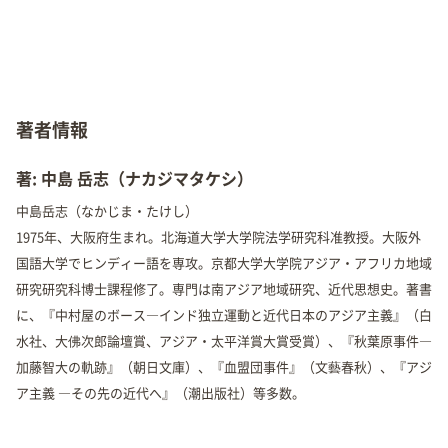
著者情報
著: 中島 岳志（ナカジマタケシ）
中島岳志（なかじま・たけし）
1975年、大阪府生まれ。北海道大学大学院法学研究科准教授。大阪外
国語大学でヒンディー語を専攻。京都大学大学院アジア・アフリカ地域
研究研究科博士課程修了。専門は南アジア地域研究、近代思想史。著書
に、『中村屋のボース―インド独立運動と近代日本のアジア主義』（白
水社、大佛次郎論壇賞、アジア・太平洋賞大賞受賞）、『秋葉原事件―
加藤智大の軌跡』（朝日文庫）、『血盟団事件』（文藝春秋）、『アジ
ア主義 ―その先の近代へ』（潮出版社）等多数。