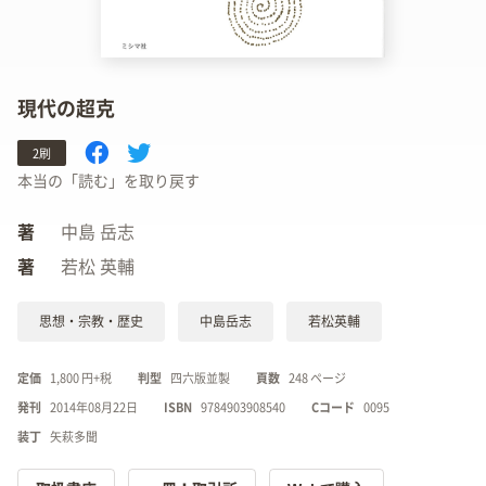
現代の超克
2刷
本当の「読む」を取り戻す
著
中島 岳志
著
若松 英輔
思想・宗教・歴史
中島岳志
若松英輔
定価
1,800 円+税
判型
四六版並製
頁数
248 ページ
発刊
2014年08月22日
ISBN
9784903908540
Cコード
0095
装丁
矢萩多聞