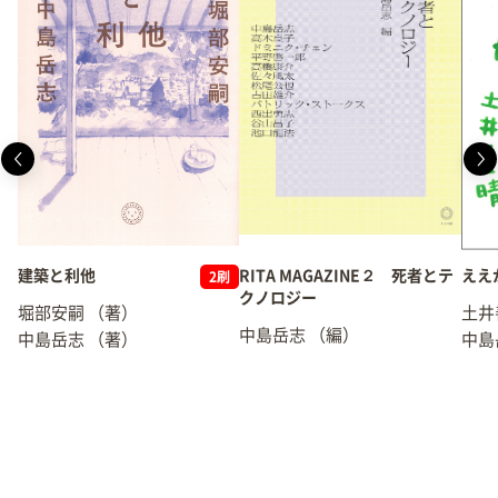
建築と利他
RITA MAGAZINE２ 死者とテ
ええ
2刷
クノロジー
堀部安嗣
（著）
土井
中島岳志
（編）
中島岳志
（著）
中島