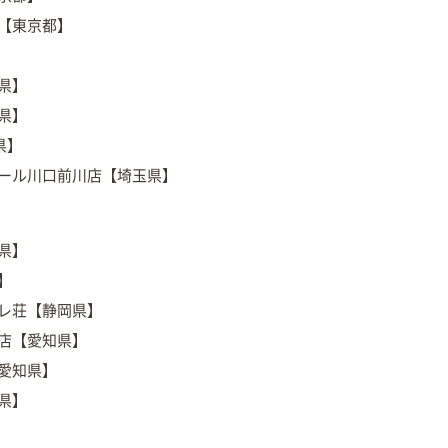
店【東京都】
県】
県】
葉県】
モール川口前川店【埼玉県】
県】
】
クレ荘【静岡県】
屋店【愛知県】
【愛知県】
県】