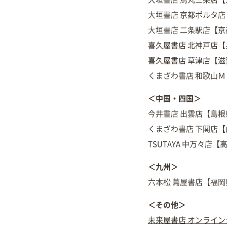
大垣書店 京都ポルタ
大垣書店 二条駅店【京
喜久屋書店 北神戸店
喜久屋書店 草津店【滋
くまざわ書店 和歌山
＜中国・四国＞
今井書店 出雲店【島根
くまざわ書店 下関店
TSUTAYA 中万々店【
＜九州＞
六本松 蔦屋書店【福岡
＜その他＞
未来屋書店 オンライン