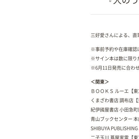
三好愛さんによる、直
※事前予約や在庫確認
※サイン本は数に限り
※6月11日発売に合
＜関東＞
ＢＯＯＫＳ ルーエ【東
くまざわ書店 調布店
紀伊國屋書店 小田急
青山ブックセンター 
SHIBUYA PUBLISHI
二子玉川 蔦屋家電【東