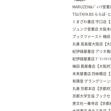
MARUZEN&ｼﾞｭﾝｸ
TSUTAYA BS ららぽ
くまざわ書店 守口店
ジュンク堂書店 大阪
ブックファースト 梅
丸善 高島屋大阪店【大
紀伊國屋書店 アリオ
紀伊國屋書店 ｸﾞﾗﾝﾌ
梅田 蔦屋書店【大阪府
未来屋書店 四條畷店
有隣堂 グラングリー
丸善 京都本店【京都府
京都大学生協 ブック
恵文社一乗寺店【京都
大垣書店 烏丸三条店