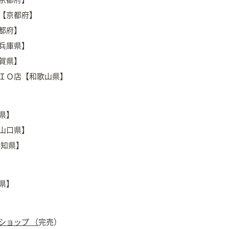
店【京都府】
都府】
【兵庫県】
賀県】
ＭＩＯ店【和歌山県】
県】
【山口県】
高知県】
県】
ショップ （
完売）