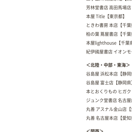
芳林堂書店 高田馬場
本屋 Title【東京都】
ときわ書房 本店【千葉
柏の葉 蔦屋書店【千葉
本屋lighthouse【千
紀伊國屋書店 イオン
＜北陸・中部・東海＞
谷島屋 浜松本店【静岡
谷島屋 富士店【静岡県
本とおくりもの ヒガ
ジュンク堂書店 名古
丸善 アスナル金山店
丸善 名古屋本店【愛知
＜関西＞