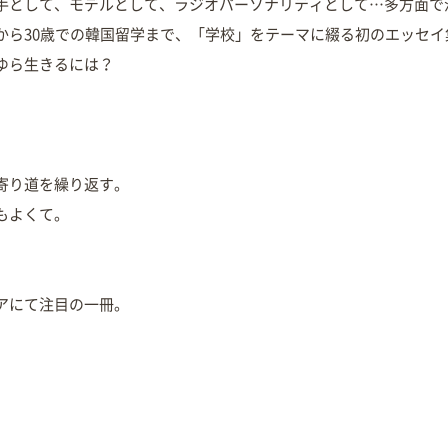
手として、モデルとして、ラジオパーソナリティとして…多方面で
から30歳での韓国留学まで、「学校」をテーマに綴る初のエッセイ
ゆら生きるには？
寄り道を繰り返す。
もよくて。
アにて注目の一冊。