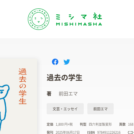
過去の学生
著
前田エマ
文芸・エッセイ
前田エマ
定価
1,800 円+税
判型
四六判並製変形
頁数
16
発刊
2025年06月17日
ISBN
9784911226216
Cコ