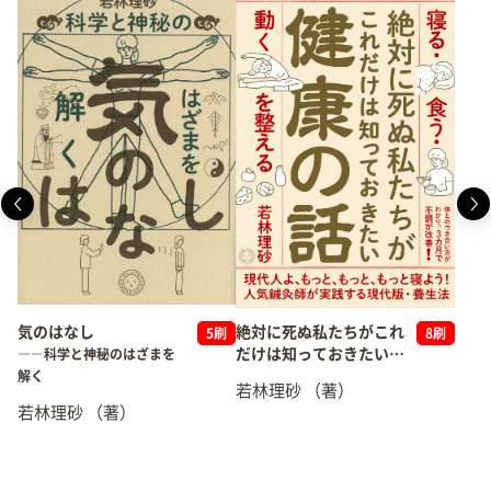
気のはなし
絶対に死ぬ私たちがこれ
5刷
8刷
だけは知っておきたい健
――科学と神秘のはざまを
康の話
解く
若林理砂
（著）
「寝る・食う・動く」を整
若林理砂
（著）
える