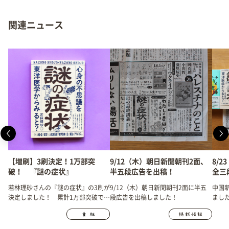
関連ニュース
【増刷】3刷決定！1万部突
9/12（木）朝日新聞朝刊2面、
8/
破！ 『謎の症状』
半五段広告を出稿！
全三
若林理砂さんの『謎の症状』の3刷が
9/12（木）朝日新聞朝刊2面に半五
中国
決定しました！ 累計1万部突破で
段広告を出稿しました！
まし
す！