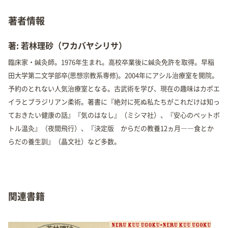
著者情報
著: 若林理砂（ワカバヤシリサ）
臨床家・鍼灸師。1976年生まれ。高校卒業後に鍼灸免許を取得。早稲
田大学第二文学部卒(思想宗教系専修)。2004年にアシル治療室を開院。
予約のとれない人気治療室となる。古武術を学び、現在の趣味はカポエ
イラとブラジリアン柔術。著書に『絶対に死ぬ私たちがこれだけは知っ
ておきたい健康の話』『気のはなし』（ミシマ社）、『安心のペットボ
トル温灸』（夜間飛行）、『決定版 からだの教養12ヵ月――食とか
らだの養生訓』（晶文社）など多数。
関連書籍