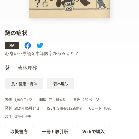
謎の症状
3刷
心身の不思議を東洋医学からみると？
著
若林理砂
食・健康・身体
若林理砂
定価
1,800 円+税
判型
四六判並製
頁数
256 ページ
発刊
2024年05月17日
ISBN
9784911226049
Cコード
0095
装丁
佐藤亜沙美
Webで購入
取扱書店
一冊！取引所