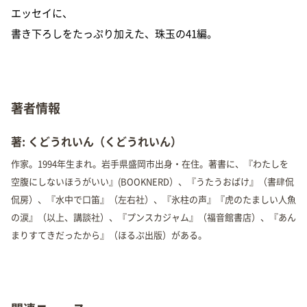
エッセイに、
書き下ろしをたっぷり加えた、珠玉の41編。
著者情報
著: くどうれいん（くどうれいん）
作家。1994年生まれ。岩手県盛岡市出身・在住。著書に、『わたしを
空腹にしないほうがいい』(BOOKNERD）、『うたうおばけ』（書肆侃
侃房）、『水中で口笛』（左右社）、『氷柱の声』『虎のたましい人魚
の涙』（以上、講談社）、『プンスカジャム』（福音館書店）、『あん
まりすてきだったから』（ほるぷ出版）がある。