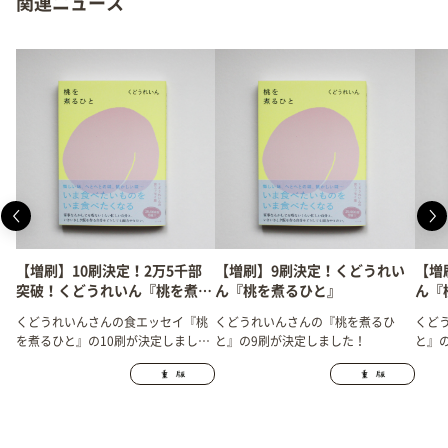
関連ニュース
【増刷】10刷決定！2万5千部
【増刷】9刷決定！くどうれい
【増
突破！くどうれいん『桃を煮る
ん『桃を煮るひと』
ん『
ひと』
くどうれいんさんの食エッセイ『桃
くどうれいんさんの『桃を煮るひ
くど
を煮るひと』の10刷が決定しまし
と』の9刷が決定しました！
と』
た！累計2万5千部突破です！