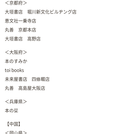
＜京都府＞
大垣書店 堀川新文化ビルヂング店
恵文社一乗寺店
丸善 京都本店
大垣書店 高野店
＜大阪府＞
本のすみか
toi books
未来屋書店 四條畷店
丸善 高島屋大阪店
＜兵庫県＞
本の栞
【中国】
＜岡山県＞