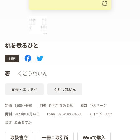
桃を煮るひと
11刷
著
くどうれいん
文芸・エッセイ
くどうれいん
定価
1,600 円+税
判型
四六判並製変形
頁数
136 ページ
発刊
2023年06月14日
ISBN
9784909394880
Cコード
0095
装丁
脇田あすか
Webで購入
取扱書店
一冊！取引所