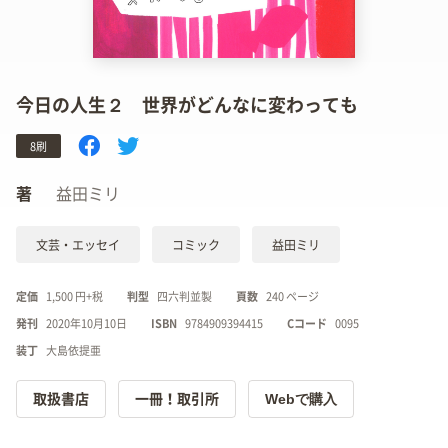
今日の人生２ 世界がどんなに変わっても
8刷
著
益田ミリ
文芸・エッセイ
コミック
益田ミリ
定価
1,500 円+税
判型
四六判並製
頁数
240 ページ
発刊
2020年10月10日
ISBN
9784909394415
Cコード
0095
装丁
大島依提亜
Webで購入
取扱書店
一冊！取引所