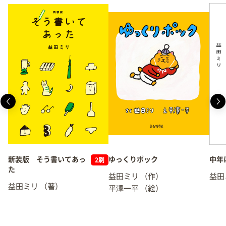
新装版 そう書いてあっ
ゆっくりポック
中年
2刷
た
益田ミリ
（作）
益田
益田ミリ
（著）
平澤一平
（絵）