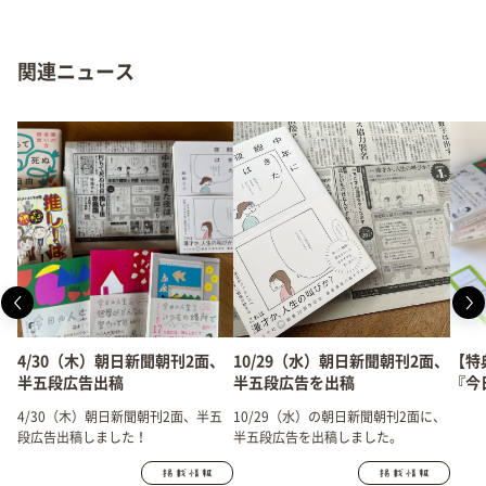
関連ニュース
4/30（木）朝日新聞朝刊2面、
10/29（水）朝日新聞朝刊2面、
【特
半五段広告出稿
半五段広告を出稿
『今
り言
4/30（木）朝日新聞朝刊2面、半五
10/29（水）の朝日新聞朝刊2面に、
段広告出稿しました！
半五段広告を出稿しました。