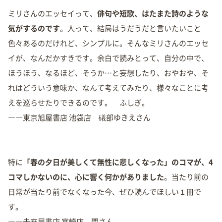
ミリさんのエッセイって、
俳句や短歌、はたまた詩のような
気がするのです
。人って、結局はうだうだと言いたいこと
色々あるのだけれど、シンプルに。そんなミリさんのエッセ
イが、なんだかすきです。余白で読みとって、自分の中で、
ほうほう、なるほど、そうか…と妄想したり、おやおや、そ
れはどういう意味か、なんて考えてみたり、様々なことに考
えを巡らせたりできるのです。 ふしぎ。
――東京旭屋書店 池袋店 礒部ゆきえさん
特に
「春の夕日が美しくて無性に悲しくなった」のコマが、4
コマしかないのに、心に響く何かがありました
。当たり前の
日常が当たり前でなくなった今、ぜひ読んでほしい１冊で
す。
――未来屋書店 宮崎店 関さん