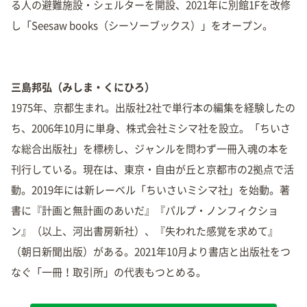
る人の避難施設・シェルターを開設、2021年に別館1Fを改修
し「Seesaw books（シーソーブックス）」をオープン。
三島邦弘（みしま・くにひろ）
1975年、京都生まれ。出版社2社で単行本の編集を経験したの
ち、2006年10月に単身、株式会社ミシマ社を設立。「ちいさ
な総合出版社」を標榜し、ジャンルを問わず一冊入魂の本を
刊行している。現在は、東京・自由が丘と京都市の2拠点で活
動。2019年には新レーベル「ちいさいミシマ社」を始動。著
書に『計画と無計画のあいだ』『パルプ・ノンフィクショ
ン』（以上、河出書房新社）、『失われた感覚を求めて』
（朝日新聞出版）がある。2021年10月より書店と出版社をつ
なぐ「一冊！取引所」の代表もつとめる。