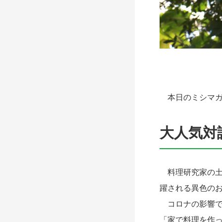
本日のミシマガ
大人気対
料理研究家の土
躍される異色のお
コロナの影響で
「家で料理を作