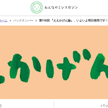
ホーム
バックナンバー
第116回 『ええかげん論』、いよいよ明日発売です！
め
バ