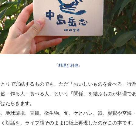
『料理と利他』
とりで完結するものでも、ただ「おいしいものを食べる」行為
自然－作る人－食べる人」という「関係」を結ぶものが料理で
がはたらきます。
、地球環境、直観、微生物、旬、ケとハレ、器、親鸞や空海・
いく対話を、ライブ感そのままに紙上再現したのがこの本です