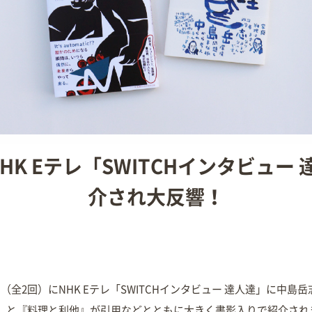
NHK Eテレ「SWITCHインタビュー
介され大反響！
月）（全2回）にNHK Eテレ「SWITCHインタビュー 達人達」に中島
』と『料理と利他』が引用などとともに大きく書影入りで紹介され