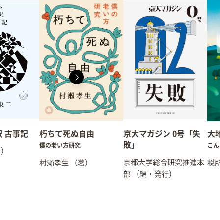
 古事記
朽ちて死ぬ自由
京大マガジン 0号「失
大
敗」
僕の老い方研究
こん
著）
京都大学総合研究推進本
村瀨孝生
（著）
税
部
（編・発行）