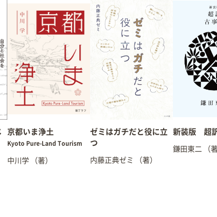
じ
京都いま浄土
ゼミはガチだと役に立
新装版 超訳
つ
Kyoto Pure-Land Tourism
鎌田東二
（
内藤正典ゼミ
（著）
中川学
（著）