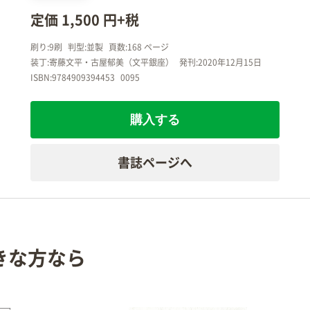
定価 1,500 円+税
刷り:9刷
判型:並製
頁数:168 ページ
装丁:寄藤文平・古屋郁美（文平銀座）
発刊:2020年12月15日
ISBN:9784909394453
0095
購入する
書誌ページへ
きな方なら