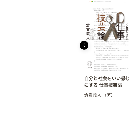
自分と社会をいい感
にする 仕事技芸論
倉貫義人
（著）