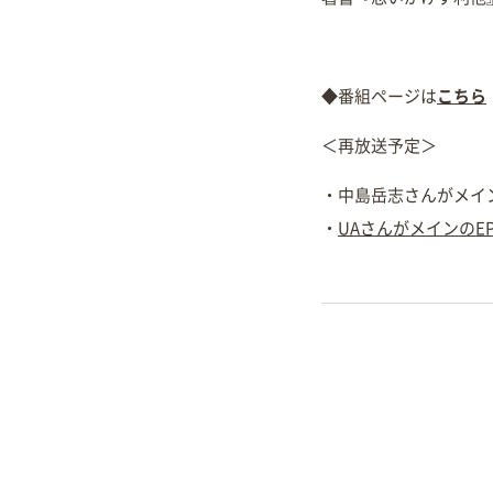
◆番組ページは
こちら
＜再放送予定＞
・中島岳志さんがメインのE
・
UAさんがメインのEP