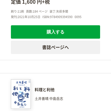
定価 1,600 円+税
刷り:11刷
頁数:184 ページ
装丁:矢萩多聞
発刊:2021年10月25日
ISBN:9784909394590
0095
購入する
書誌ページへ
料理と利他
土井善晴 中島岳志