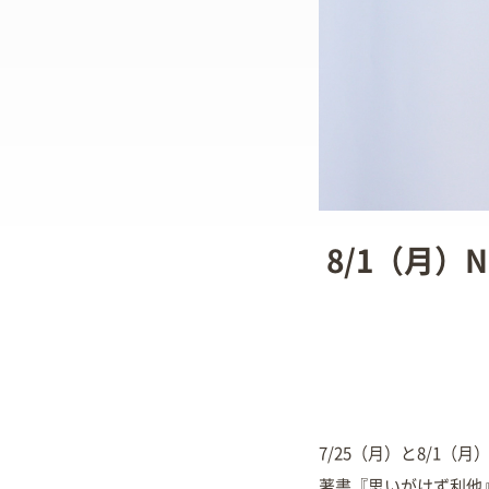
8/1（月）
7/25（月）と8/1（
著書『思いがけず利他