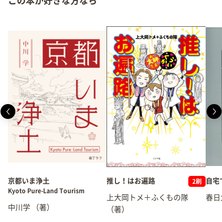
この本が好きな方なら
京都いま浄土
推し！はお遍路
自宅
2刷
Kyoto Pure-Land Tourism
上大岡トメ＋ふくもの隊
春日
中川学
（著）
（著）