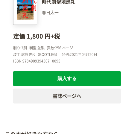
時代劇聖地巡礼
春日太一
定価 1,800 円+税
刷り:2刷
判型:並製
頁数:256 ページ
装丁:尾原史和（BOOTLEG）
発刊:2021年04月20日
ISBN:9784909394507
0095
購入する
書誌ページへ