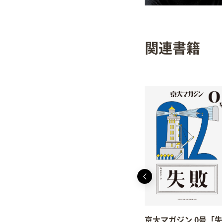
関連書籍
京大マガジン 0号「