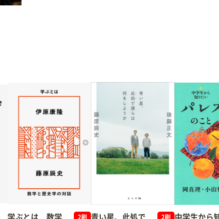
失
学ぶとは 数学
青い星、此処で
中学生から
2刷
2刷