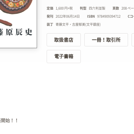
定価
1,600 円+税
判型
四六判並製
頁数
208 ペ
発刊
2022年06月14日
ISBN
9784909394712
Cコ
装丁
寄藤文平・古屋郁美(文平銀座)
取扱書店
一冊！取引所
電子書籍
売開始！！