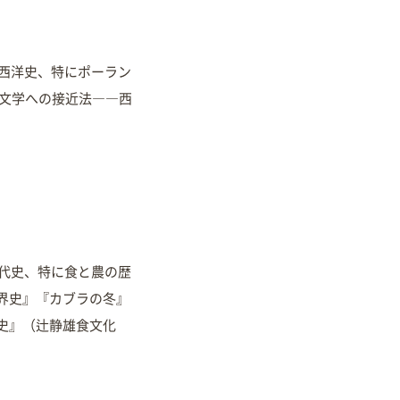
は西洋史、特にポーラン
人文学への接近法――西
現代史、特に食と農の歴
界史』『カブラの冬』
史』（辻静雄食文化