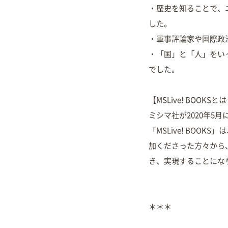
・歴史を知ることで、
した。
・軍事評論家や国際政
・「国」と「人」をい
でした。
【MSLive! BOOKSと
ミシマ社が2020年5月
「MSLive! BO
加くださった方々から
き、実現することにな
＊＊＊