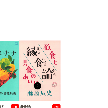
知り
縁食論
9刷
7刷