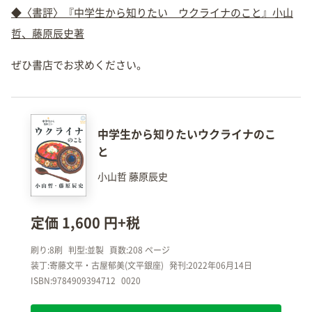
◆〈書評〉『中学生から知りたい ウクライナのこと』小山
哲、藤原辰史著
ぜひ書店でお求めください。
中学生から知りたいウクライナのこ
と
小山哲 藤原辰史
定価 1,600 円+税
刷り:8刷
判型:並製
頁数:208 ページ
装丁:寄藤文平・古屋郁美(文平銀座)
発刊:2022年06月14日
ISBN:9784909394712
0020