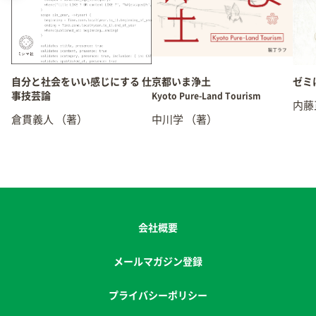
自分と社会をいい感じにする 仕
京都いま浄土
ゼミ
事技芸論
Kyoto Pure-Land Tourism
内藤
倉貫義人
（著）
中川学
（著）
会社概要
メールマガジン登録
プライバシーポリシー