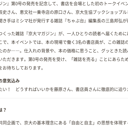
ジン』第0号の発売を記念して、書店を会場とした初のトークイベ
辰史さん、恵文社一乗寺店の原口さん、京大生協ブックショップル
聞き手はミシマ社が発行する雑誌『ちゃぶ台』編集長の三島邦弘が
つくった雑誌『京大マガジン』が、一人ひとりの読者へ届くために
こで、本イベントでは、本の現場で働く3名の書店員が、この雑誌
たのか――。仕入れの背景や、本の価格に思うこと、グッときた読
いただきます。第0号の発売を受け、「雑誌を売る」ことにあらた
をお待ちしております。
の意気込み
たい！ どうすればいいかを藤原さん、書店員さんに徹底的に迫り
は？
共同企画で、京大の基本理念にある「自由と自主」の思想を体現する