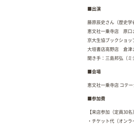
■
出演
藤原辰史さん（歴史学
恵文社一乗寺店 原口
京大生協ブックショッ
大垣書店高野店 倉津
聞き手：三島邦弘（ミ
■
会場
恵文社一乗寺店 コテー
■
参加費
【来店参加（定員30名
・チケット代（オンライ