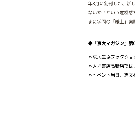
年3月に創刊した、新
ないか？という危機感
まに学問の「紙上」実
◆『京大マガジン』第0号
＊京大生協ブックショ
＊大垣書店高野店では
＊イベント当日、恵文