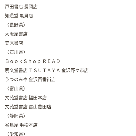
戸田書店 長岡店
知遊堂 亀貝店
〈長野県〉
大阪屋書店
笠原書店
〈石川県〉
ＢｏｏｋＳｈｏｐ ＲＥＡＤ
明文堂書店 ＴＳＵＴＡＹＡ 金沢野々市店
うつのみや 金沢百番街店
〈富山県〉
文苑堂書店 福田本店
文苑堂書店 富山豊田店
〈静岡県〉
谷島屋 浜松本店
〈愛知県〉