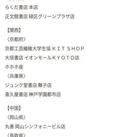
らくだ書店 本店
正文館書店 緑区グリーンプラザ店
【関西】
〈京都府〉
京都工芸繊維大学生協 ＫＩＴ ＳＨＯＰ
大垣書店 イオンモールＫＹＯＴＯ店
ホホホ座
〈兵庫県〉
ジュンク堂書店 舞子店
喜久屋書店 神戸学園都市店
【中国】
〈岡山県〉
丸善 岡山シンフォニービル店
〈鳥取県〉