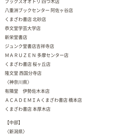
ブックスオオトリ 四つ木店
八重洲ブックセンター 阿佐ヶ谷店
くまざわ書店 北砂店
恭文堂学芸大学店
新栄堂書店
ジュンク堂書店吉祥寺店
ＭＡＲＵＺＥＮ 多摩センター店
くまざわ書店 桜ヶ丘店
隆文堂 西国分寺店
〈神奈川県〉
有隣堂 伊勢佐木本店
ＡＣＡＤＥＭＩＡくまざわ書店 橋本店
くまざわ書店 本厚木店
【中部】
〈新潟県〉