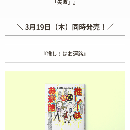
「失敗」』
＼ 3月19日（木）同時発売！／
『推し！はお遍路』