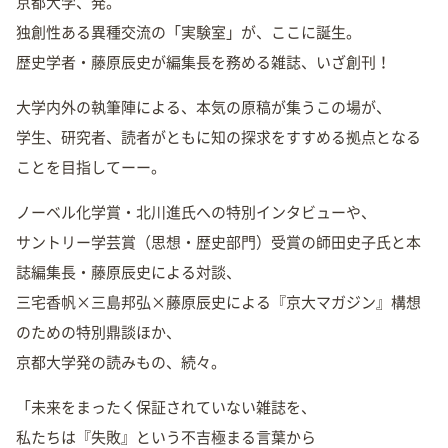
京都大学、発。
独創性ある異種交流の「実験室」が、ここに誕生。
歴史学者・藤原辰史が編集長を務める雑誌、いざ創刊！
大学内外の執筆陣による、本気の原稿が集うこの場が、
学生、研究者、読者がともに知の探求をすすめる拠点となる
ことを目指してーー。
ノーベル化学賞・北川進氏への特別インタビューや、
サントリー学芸賞（思想・歴史部門）受賞の師田史子氏と本
誌編集長・藤原辰史による対談、
三宅香帆×三島邦弘×藤原辰史による『京大マガジン』構想
のための特別鼎談ほか、
京都大学発の読みもの、続々。
「未来をまったく保証されていない雑誌を、
私たちは『失敗』という不吉極まる言葉から