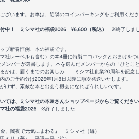
ございます。お車は、近隣のコインパーキングをご利用くださ
受付中！
ミシマ社の福袋2026
¥6,600（税込）
※終了しま
ップ新春恒例、本の福袋です。
マ社レーベルも含む）の本4冊に特製エコバックとおまけをつ
社メンバーが選書します。本を選んだメンバーからの「ひとこ
るかは、届くまでのお楽しみ！ ミシマ社創業20周年を記念し
内のご予約分は2026年1月8日以降に順次発送いたします。
がけず、素敵な本と出会う機会になればうれしいです。
いては、ミシマ社の本屋さんショップページからご覧ください
マ社の福袋2026
※終了しました
金、闇夜で元気にまわる
』
ミシマ社（編）
田ミリ（著） 平澤一平（絵）