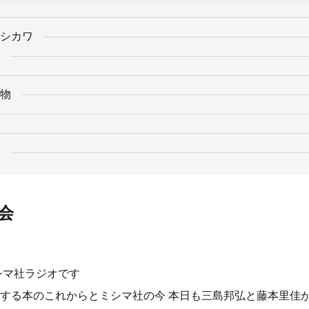
シカワ
物
会
シマ社ラジオです
する本のこれからとミシマ社の今 本日も三島邦弘と藤本里佳