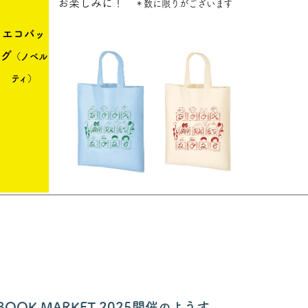
お楽しみに！
＊数に限りがございます
エコバッ
グ
（ノベル
ティ）
BOOK MARKET 2025開催のようす