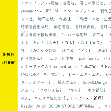
ルティブックス+阿佐ヶ谷書院
、
暮しの手帖社
、
yamaguchi+*LIPSUM
、
ケンエレブックス
、
現代
ウル社
、
駒草出版
、
作品社
、
三輪舎＋本屋・生活綴
時事通信出版局
、
柴田書店
、
書肆侃侃房
、
書肆
じりつ
而立
書房＋機械書房
、
*スロウ編集部
、
青幻舎
、
おもしろい！（青土社・白水社・みすず書房）
、
*
社
、
TWO VIRGINS
、
灯光舎
、
*どく社
、
夏葉社
出展社
西日本出版社
、
ニジノ絵本屋
、
palmbooks
、
パイ
（50音順）
オチーブックス＋ferment books
[台湾雑貨・リト
FACTORY（早川書房）
、
ビー・エヌ・エヌ
、
ビ
フィルムアート社
、
婦人之友社
、
Book&Desig
スガイ
、
*ブロンズ新社
、
*平凡社
、
本の雑誌社
の人
、
ユカリロ編集部
［リトルプレス・雑貨］、
Readin' Writin' BOOK STORE
［新刊書店］、
リ