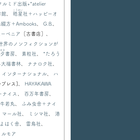
クルミド出版+*atelier
こうせい
書館
、
皓星
社＋ハッピーオ
方＋Ambooks
、
G.B.
、
スーベニア
［古書店］、
世界のノンフィクションが
せき
夕
書房
、
素粒社
、
*たろう
+大福書林
、
ナナロク社
、
 インターナショナル
、
ハ
ルプレス]、
HAYAKAWA
ーナイス
、
百万年書房
、
n＋牛若丸
、
ふみ虫舎＋ナイ
、
マール社
、
ミシマ社
、
港
よはく舎
、
雷鳥社
、
トルモア