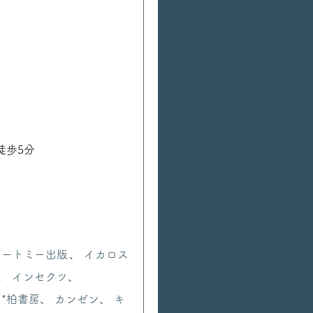
徒歩5分
イートミー出版
、
イカロス
、
インセクツ
、
、
*柏書房
、
カンゼン
、
キ