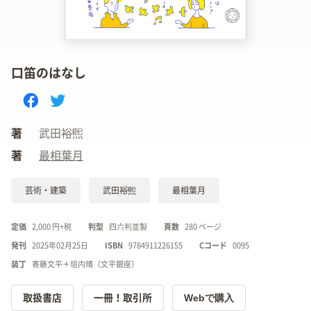
口笛のはなし
著
武田裕煕
著
最相葉月
芸術・建築
武田裕煕
最相葉月
定価
2,000 円+税
判型
四六判並製
頁数
280 ページ
発刊
2025年02月25日
ISBN
9784911226155
Cコード
0095
装丁
寄藤文平＋垣内晴（文平銀座）
Webで購入
取扱書店
一冊！取引所