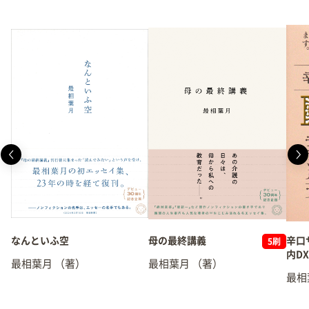
なんといふ空
母の最終講義
辛口
5刷
内D
最相葉月
（著）
最相葉月
（著）
最相