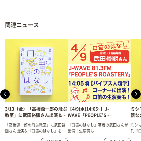
関連ニュース
3/13（金）「高橋源一郎の飛ぶ
【4/9(水)14:05~】J-
ミシ
教室」に武田裕煕さん出演＆
WAVE「PEOPLE’S
器な
『口笛のはなし』紹介！
ROASTERY」に口笛奏者・武
「高橋源一郎の飛ぶ教室」に武田裕
『口笛のはなし』著者の武田さんが
ミシ
田裕煕さんが出演！
煕さん出演＆『口笛のはなし』をご
出演！生演奏も！
刊『
紹介いただきました！
のイ