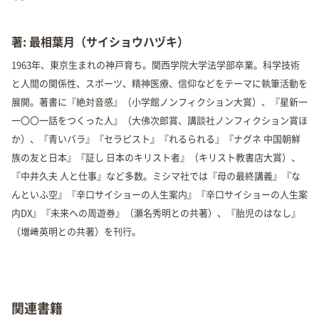
著: 最相葉月（サイショウハヅキ）
1963年、東京生まれの神戸育ち。関西学院大学法学部卒業。科学技術
と人間の関係性、スポーツ、精神医療、信仰などをテーマに執筆活動を
展開。著書に『絶対音感』（小学館ノンフィクション大賞）、『星新一
一〇〇一話をつくった人』（大佛次郎賞、講談社ノンフィクション賞ほ
か）、『青いバラ』『セラピスト』『れるられる』『ナグネ 中国朝鮮
族の友と日本』『証し 日本のキリスト者』（キリスト教書店大賞）、
『中井久夫 人と仕事』など多数。ミシマ社では『母の最終講義』『な
んといふ空』『辛口サイショーの人生案内』『辛口サイショーの人生案
内DX』『未来への周遊券』（瀬名秀明との共著）、『胎児のはなし』
（増﨑英明との共著）を刊行。
関連書籍