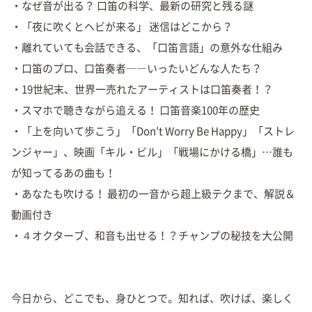
・なぜ音が出る？ 口笛の科学、最新の研究と残る謎
・「夜に吹くとヘビが来る」 迷信はどこから？
・離れていても会話できる、「口笛言語」の意外な仕組み
・口笛のプロ、口笛奏者――いったいどんな人たち？
・19世紀末、世界一売れたアーティストは口笛奏者！？
・スマホで聴きながら追える！ 口笛音楽100年の歴史
・「上を向いて歩こう」「Don't Worry Be Happy」「ストレ
ンジャー」、映画「キル・ビル」「戦場にかける橋」…誰も
が知ってるあの曲も！
・あなたも吹ける！ 最初の一音から超上級テクまで、解説＆
動画付き
・４オクターブ、和音も出せる！？チャンプの秘技を大公開
今日から、どこでも、身ひとつで。知れば、吹けば、楽しく