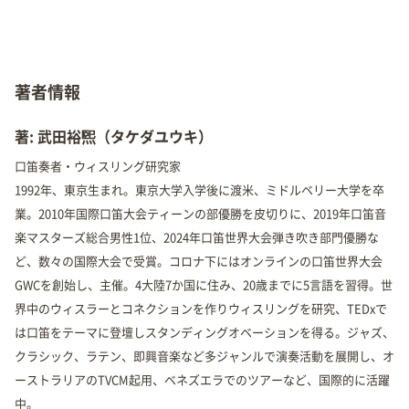
著者情報
著: 武田裕煕（タケダユウキ）
口笛奏者・ウィスリング研究家
1992年、東京生まれ。東京大学入学後に渡米、ミドルベリー大学を卒
業。2010年国際口笛大会ティーンの部優勝を皮切りに、2019年口笛音
楽マスターズ総合男性1位、2024年口笛世界大会弾き吹き部門優勝な
ど、数々の国際大会で受賞。コロナ下にはオンラインの口笛世界大会
GWCを創始し、主催。4大陸7か国に住み、20歳までに5言語を習得。世
界中のウィスラーとコネクションを作りウィスリングを研究、TEDxで
は口笛をテーマに登壇しスタンディングオベーションを得る。ジャズ、
クラシック、ラテン、即興音楽など多ジャンルで演奏活動を展開し、オ
ーストラリアのTVCM起用、ベネズエラでのツアーなど、国際的に活躍
中。