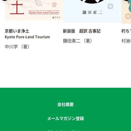
京都いま浄土
新装版 超訳 古事記
朽ち
Kyoto Pure-Land Tourism
鎌田東二
（著）
村瀨
中川学
（著）
会社概要
メールマガジン登録