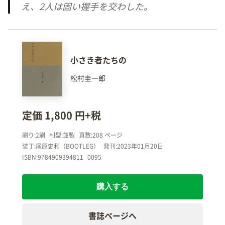
え、
2
人は固い握手を交わした。
小さき者たちの
松村圭一郎
定価 1,800 円+税
刷り:2刷
判型:並製
頁数:208 ページ
装丁:尾原史和（BOOTLEG）
発刊:2023年01月20日
ISBN:9784909394811
0095
購入する
書誌ページへ