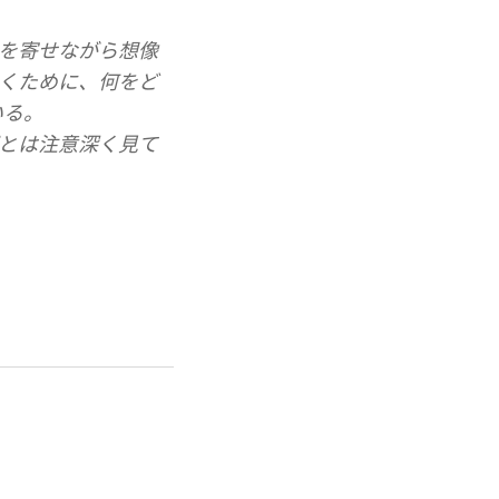
を寄せながら想像
くために、何をど
いる。
とは注意深く見て