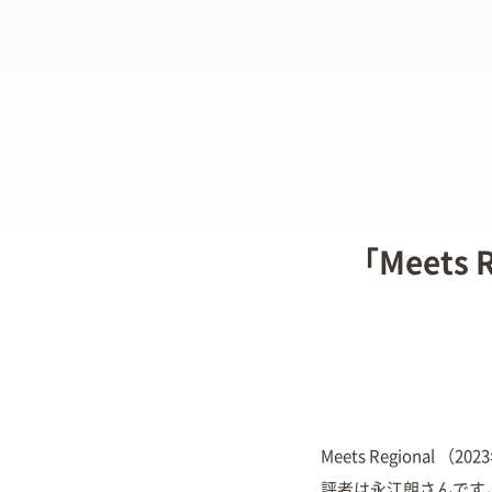
「Meets
Meets Region
評者は永江朗さんです