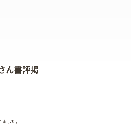
江朗さん書評掲
されました。