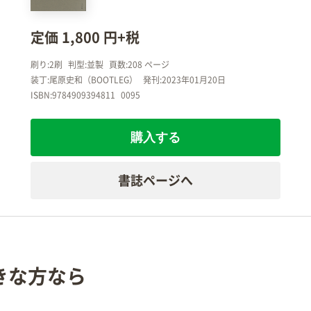
定価 1,800 円+税
刷り:2刷
判型:並製
頁数:208 ページ
装丁:尾原史和（BOOTLEG）
発刊:2023年01月20日
ISBN:9784909394811
0095
購入する
書誌ページへ
きな方なら