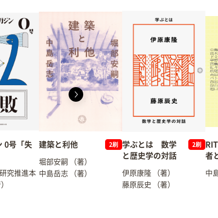
 0号「失
建築と利他
学ぶとは 数学
RI
2刷
2刷
と歴史学の対話
者
堀部安嗣
（著）
研究推進本
伊原康隆
（著）
中
中島岳志
（著）
行）
藤原辰史
（著）