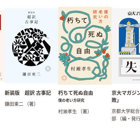
新装版 超訳 古事記
朽ちて死ぬ自由
京大マガジン
敗」
僕の老い方研究
鎌田東二
（著）
京都大学総合
村瀨孝生
（著）
部
（編・発