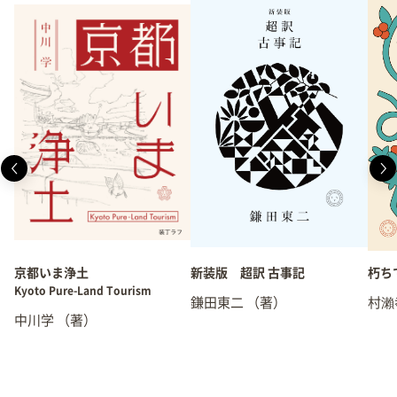
京都いま浄土
新装版 超訳 古事記
朽ち
Kyoto Pure-Land Tourism
鎌田東二
（著）
村瀨
中川学
（著）