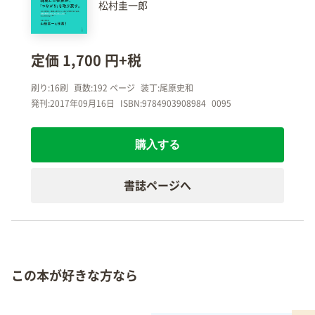
松村圭一郎
定価 1,700 円+税
刷り:16刷
頁数:192 ページ
装丁:尾原史和
発刊:2017年09月16日
ISBN:9784903908984
0095
購入する
書誌ページへ
この本が好きな方なら