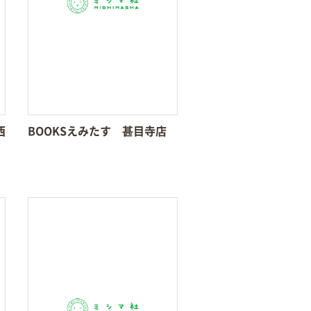
西
BOOKSえみたす 甚目寺店