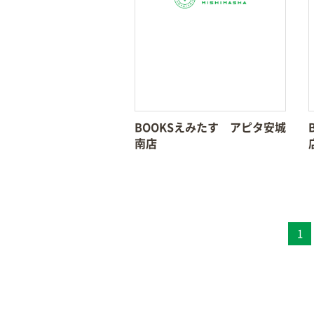
BOOKSえみたす アピタ安城
南店
1