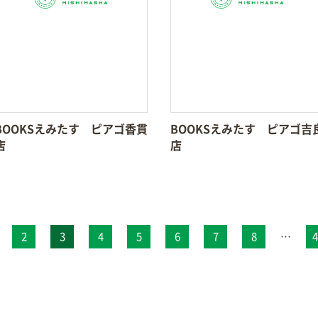
BOOKSえみたす ピアゴ香貫
BOOKSえみたす ピアゴ吉
店
店
2
3
4
5
6
7
8
…
4