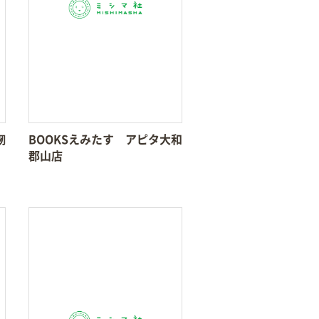
剱
BOOKSえみたす アピタ大和
郡山店