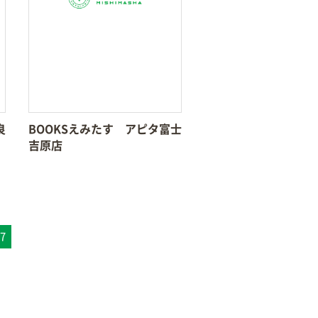
良
BOOKSえみたす アピタ富士
吉原店
7