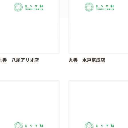
丸善 八尾アリオ店
丸善 水戸京成店