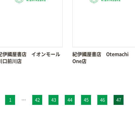
紀伊國屋書店 イオンモール
紀伊國屋書店 Otemachi
川口前川店
One店
1
…
42
43
44
45
46
47