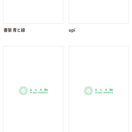
書架 青と緑
upi