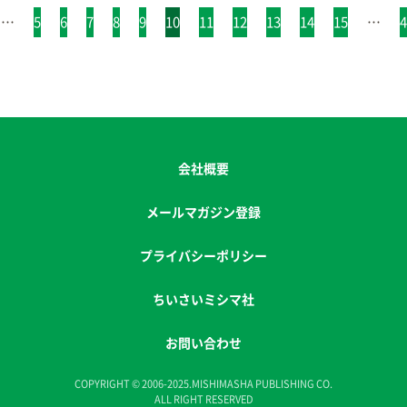
…
5
6
7
8
9
10
11
12
13
14
15
…
4
会社概要
メールマガジン登録
プライバシーポリシー
ちいさいミシマ社
お問い合わせ
COPYRIGHT © 2006-2025.MISHIMASHA PUBLISHING CO.
ALL RIGHT RESERVED