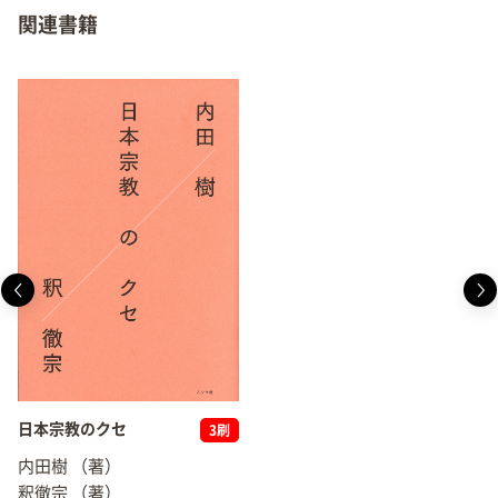
関連書籍
日本宗教のクセ
3刷
内田樹
（著）
釈徹宗
（著）