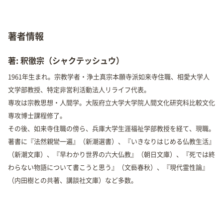
著者情報
著: 釈徹宗（シャクテッシュウ）
1961年生まれ。宗教学者・浄土真宗本願寺派如来寺住職、相愛大学人
文学部教授、特定非営利活動法人リライフ代表。
専攻は宗教思想・人間学。大阪府立大学大学院人間文化研究科比較文化
専攻博士課程修了。
その後、如来寺住職の傍ら、兵庫大学生涯福祉学部教授を経て、現職。
著書に『法然親鸞一遍』（新潮選書）、『いきなりはじめる仏教生活』
（新潮文庫）、『早わかり世界の六大仏教』（朝日文庫）、『死では終
わらない物語について書こうと思う』（文藝春秋）、『現代霊性論』
（内田樹との共著、講談社文庫）など多数。