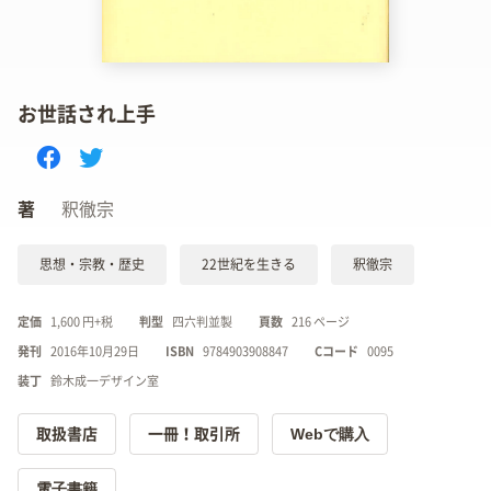
お世話され上手
著
釈徹宗
思想・宗教・歴史
22世紀を生きる
釈徹宗
定価
1,600 円+税
判型
四六判並製
頁数
216 ページ
発刊
2016年10月29日
ISBN
9784903908847
Cコード
0095
装丁
鈴木成一デザイン室
Webで購入
取扱書店
一冊！取引所
電子書籍