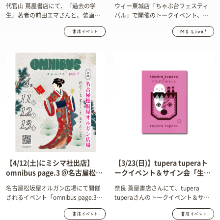
エマ×坂巻弓華トークイベン
夜で元気にまわる」@ウィー東
代官山 蔦屋書店にて、『過去の学
ウィー東城店「ちゃぶ台フェスティ
ト 開催されます！
城店
生』著者の前田エマさんと、装画・
バル」で開催のトークイベント、
挿画を担当された坂巻弓華さんのト
MSLive!でも配信決定！
ークイベントを開催します！
【4/12(土)にミシマ社出店】
【3/23(日)】tupera tuperaト
omnibus page.3 ＠名古屋松坂
ークイベント＆サイン会「生活
屋 に出店します！
も仕事もアイデアまみれ！大人
名古屋松坂屋オルガン広場にて開催
奈良 蔦屋書店さんにて、tupera
が楽しまなくちゃ始まらないの
されるイベント「omnibus page.3」
tuperaさんのトークイベント＆サイ
じゃ～～」＠奈良 蔦屋書店 開催
に、4/12（土）ミシマ社も出店しま
ン会「生活も仕事もアイデアまみ
します！
す！
れ！大人が楽しまなくちゃ始まらな