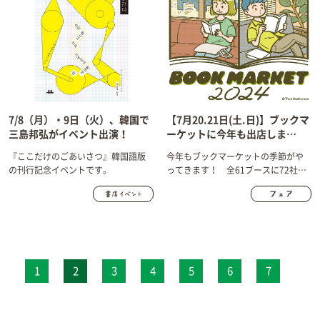
7/8（月）・9日（火）、韓国で
【7月20.21日(土.日)】ブックマ
三島邦弘がイベント出演！
ーケットに今年も出店しま
す！ BOOK MARKET 2024@
『ここだけのごあいさつ』韓国語版
今年もブックマーケットの季節がや
浅草・台東館
の刊行記念イベントです。
ってきます！ 全61ブースに72社が
出店する、本好きのためのお祭りで
す！
1
2
3
4
5
6
7