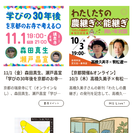
11/1（金）森田真生、瀬戸昌宣
【京都開催&オンライン】
「学びの30年後を京都のお寺で
10/3（木）高橋久美子×有松遼
考える」＠瑞泉寺（京都）開催
一 『わたしの農継ぎ』発刊記念
京都の瑞泉寺にて（オンラインな
高橋久美子さんの新刊『わたしの農
します！
「わたしたちの 農継ぎ×能継
し）、森田真生、瀬戸昌宣「学びの
継ぎ』の発刊を記念して、高橋久美
ぎ ～同い年対談～」開催しま
30年後を京都のお寺で考える」を開
子×有松遼一「わたしたちの 農継
す！
催します！
ぎ×能継ぎ ～同い年対談～」を開
催します！