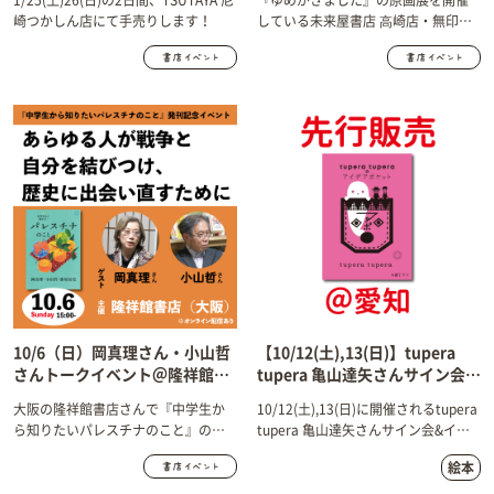
崎つかしん店にて手売りします！
している未来屋書店 ⾼崎店・無印良
品イオンモール高崎店=Open MUJI
に、三好愛さんがやってきます！
10/6（日）岡真理さん・小山哲
【10/12(土),13(日)】tupera
さんトークイベント＠隆祥館書
tupera 亀山達矢さんサイン会&
店（大阪）
イベント＠愛知 にて『tupera
大阪の隆祥館書店さんで『中学生か
10/12(土),13(日)に開催されるtupera
tuperaのアイデアポケット』先
ら知りたいパレスチナのこと』のイ
tupera 亀山達矢さんサイン会&イベ
行販売！
ベントを開催します。
ントにて、『tupera tuperaのアイデ
絵本
アポケット』を先行販売します！