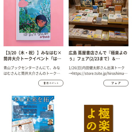
【3/20（木・祝）】みなはむ×
広島 蔦屋書店さんで『極楽よの
筒井大介トークイベント「はる
ぅ』フェア(2/23まで）＆
ってあたらしい！」＠青山ブッ
1/26(日)に著者内田健太郎さん
青山ブックセンターさんにて、みな
1/26(日)内田健太郎さん出演トーク
クセンター 開催します！
のトークイベントを開催！
はむさんと筒井大介さんのトークイ
→https://store.tsite.jp/hiroshima/e
ベント「はるってあたらしい！」を
1449420108.html
開催します！