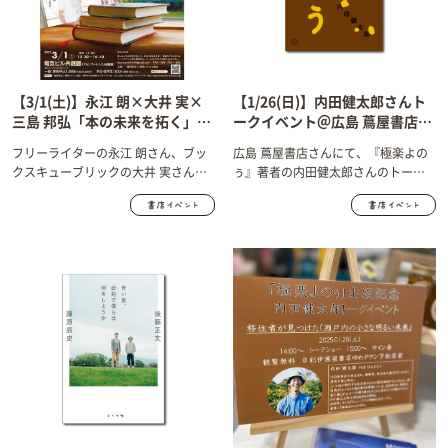
【3/1(土)】永江 朗×大井 実×
【1/26(日)】内田健太郎さんト
三島 邦弘「本の未来を拓く」
ークイベント＠広島 蔦屋書店が
（福岡ユネスコ文化セミナー）
開催されます！
フリーライターの永江 朗さん、ブッ
広島 蔦屋書店さんにて、『極楽よの
が開催されます！
クスキューブリックの大井 実さんと
ぅ』著者の内田健太郎さんのトーク
共に、代表の三島が「本の未来を拓
イベントが開催されます。
く」（福岡ユネスコ文化セミナー）
に登壇します。