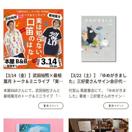
いのじゃ～～」を開催します！
【3/14（金）】武田裕煕×最相
【3/22（土）】『ゆめがきまし
葉月 トーク＆ミニライブ 「実は
た』三好愛さんサイン会＠代官
知らない、口笛のはなし」＠ 本
山 蔦屋書店
本屋B&Bさんにて、武田裕煕さんと
代官山 蔦屋書店にて、『ゆめがきま
屋B&B 開催します！
最相葉月のトーク＆ミニライブ 「実
した』著者・三好愛さんのサイン会
は知らない、口笛のはなし」を開催
を開催します！
します！