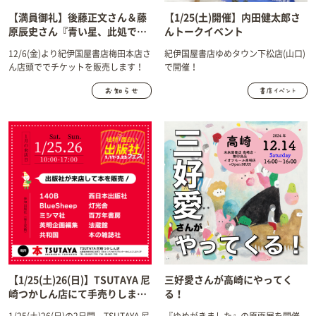
【満員御礼】後藤正文さん＆藤
【1/25(土)開催】内田健太郎さ
原辰史さん『青い星、此処で僕
んトークイベント
らは何をしようか』刊行記念ト
12/6(金)より紀伊国屋書店梅田本店さ
紀伊国屋書店ゆめタウン下松店(山口)
ークイベント@梅田
ん店頭ででチケットを販売します！
で開催！
【1/25(土)26(日)】TSUTAYA 尼
三好愛さんが高崎にやってく
崎つかしん店にて手売りしま
る！
す！
1/25(土)26(日)の2日間、TSUTAYA 尼
『ゆめがきました』の原画展を開催