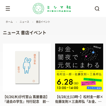
ホーム
ニュース
書店イベント
ニュース 書店イベント
【6/26(木)＠代官山 蔦屋書店】
【6/28(土)13時~】松村圭一郎×
『過去の学生』刊行記念 前田
佐藤友則×三島邦弘「お金、闇