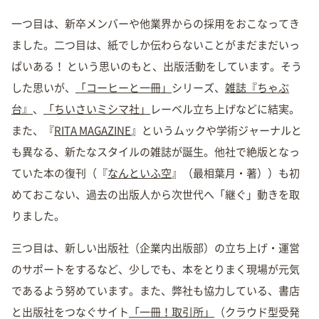
一つ目は、新卒メンバーや他業界からの採用をおこなってき
ました。二つ目は、紙でしか伝わらないことがまだまだいっ
ぱいある！ という思いのもと、出版活動をしています。そう
した思いが、
「コーヒーと一冊」
シリーズ、
雑誌『ちゃぶ
台』
、
「ちいさいミシマ社」
レーベル立ち上げなどに結実。
また、『
RITA MAGAZINE
』というムックや学術ジャーナルと
も異なる、新たなスタイルの雑誌が誕生。他社で絶版となっ
ていた本の復刊（『
なんといふ空
』（最相葉月・著））も初
めておこない、過去の出版人から次世代へ「継ぐ」動きを取
りました。
三つ目は、新しい出版社（企業内出版部）の立ち上げ・運営
のサポートをするなど、少しでも、本をとりまく現場が元気
であるよう努めています。また、弊社も協力している、書店
と出版社をつなぐサイト
「一冊！取引所」
（クラウド型受発