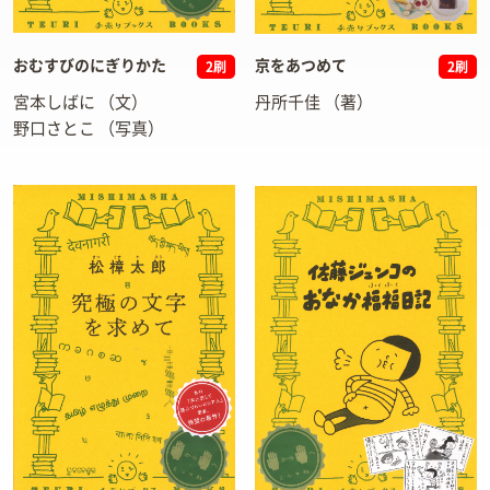
おむすびのにぎりかた
京をあつめて
2刷
2刷
宮本しばに
（文）
丹所千佳
（著）
野口さとこ
（写真）