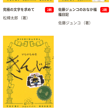
究極の文字を求めて
佐藤ジュンコのおなか福
2刷
2刷
福日記
松樟太郎
（著）
佐藤ジュンコ
（著）