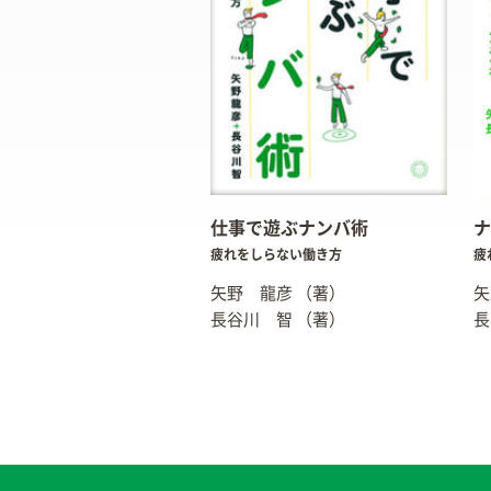
仕事で遊ぶナンバ術
ナ
疲れをしらない働き方
疲
矢野 龍彦
（著）
矢
長谷川 智
（著）
長