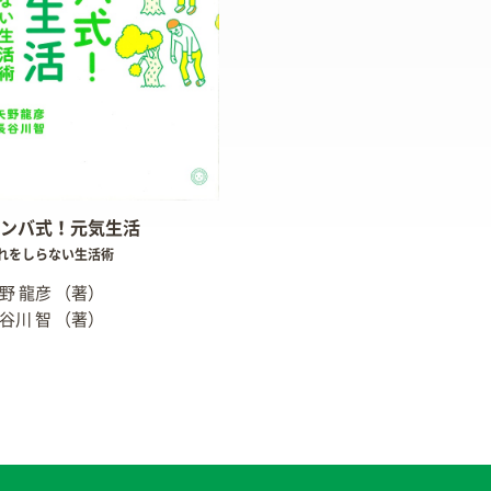
ンバ式！元気生活
れをしらない生活術
野 龍彦
（著）
谷川 智
（著）