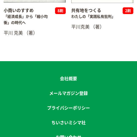
小商いのすすめ
共有地をつくる
8刷
2刷
「経済成長」から「縮小均
わたしの「実践私有批判」
衡」の時代へ
平川克美
（著）
平川 克美
（著）
会社概要
メールマガジン登録
プライバシーポリシー
ちいさいミシマ社