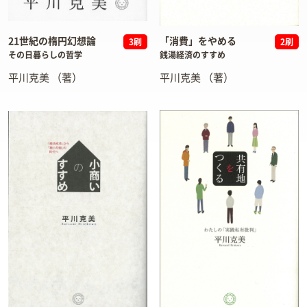
21世紀の楕円幻想論
「消費」をやめる
3刷
2刷
その日暮らしの哲学
銭湯経済のすすめ
平川克美
（著）
平川克美
（著）