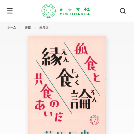
ホーム
書籍
縁食論