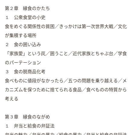
第２章 縁食のかたち
１ 公衆食堂の小史
食をめぐる関係性の貧困／きっかけは第一次世界大戦／文化
が集積する場所
２ 食の囲い込み
「家族愛」という罠／囲うこと／近代家族とちゃぶ台／学食
のパーテーション
３ 食の脱商品化考
食べものに値段がなかったら／五つの問題を乗り越える／メ
カニズムを保つために捨てられる食品／食べものの特質から
考える
第３章 縁食のながめ
１ 弁当と給食の弁証法
弁当の魅力／弁当の暴力／給食の暴力／弁当と給食の弁証法