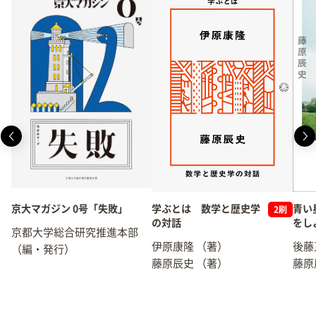
京大マガジン 0号「失敗」
学ぶとは 数学と歴史学
青い
2刷
の対話
をし
京都大学総合研究推進本部
伊原康隆
（著）
後藤
（編・発行）
藤原辰史
（著）
藤原