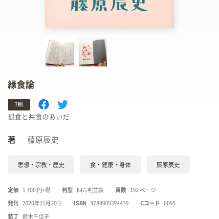
縁食論
7刷
孤食と共食のあいだ
著
藤原辰史
思想・宗教・歴史
食・健康・身体
藤原辰史
定価
1,700 円+税
判型
四六判並製
頁数
192 ページ
発刊
2020年11月20日
ISBN
9784909394439
Cコード
0095
装丁
鈴木千佳子