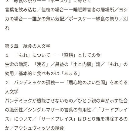
３ 縁食の祭り――『ポースケ』に寄せて
言葉を飲み込む／佳枝の場合――睡眠障害者の居場所／ヨシ
カの場合――誰かの薄い気配／ポースケ――縁食の祭り／別
れ
第５章 縁食の人文学
１ 「もれ」について――「直耕」としての食
生命の動詞、「洩る」／昌益の「土と内臓」論／「もれ」の
効用／基本的に食べものは「あまる」
２ パンデミックの孤独――「居心地のよい空間」をめぐる
人文学
パンデミックが機能させないもの／ひとり親の声が示す社会
の脆弱性／シングルマザーの言葉の有用性／「サードプレイ
ス」について／「サードプレイス」はひとり親を排除するの
か／アウシュヴィッツの縁食