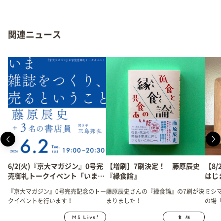
関連ニュース
6/2(火)『京大マガジン』0号完
【増刷】7刷決定！ 藤原辰史
【8
売御礼トークイベント「いま雑
『縁食論』
はじ
誌をつくり、売るということ」
『京大マガジン』0号完売記念のトー
藤原辰史さんの『縁食論』の7刷が決
ミシ
開催！
クイベントを行います！
まりました！
の場