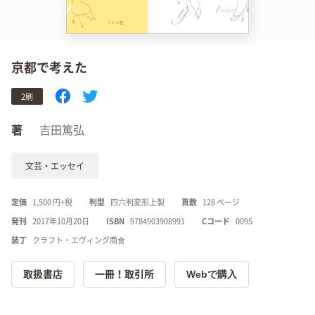
京都で考えた
2刷
著
吉田篤弘
文芸・エッセイ
定価
1,500 円+税
判型
四六判変形上製
頁数
128 ページ
発刊
2017年10月20日
ISBN
9784903908991
Cコード
0095
装丁
クラフト・エヴィング商會
Webで購入
取扱書店
一冊！取引所