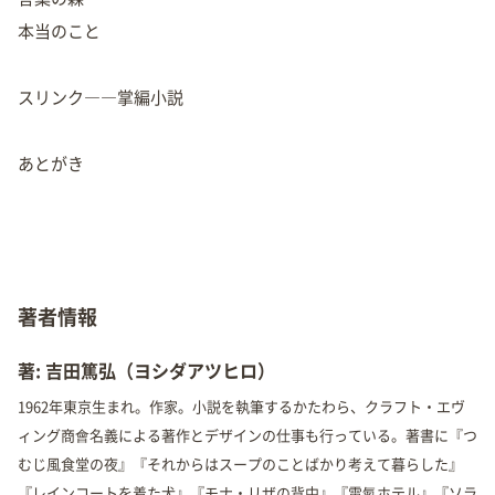
本当のこと
スリンク――掌編小説
あとがき
著者情報
著: 吉田篤弘（ヨシダアツヒロ）
1962年東京生まれ。作家。小説を執筆するかたわら、クラフト・エヴ
ィング商會名義による著作とデザインの仕事も行っている。著書に『つ
むじ風食堂の夜』『それからはスープのことばかり考えて暮らした』
『レインコートを着た犬』『モナ・リザの背中』『電氣ホテル』『ソラ