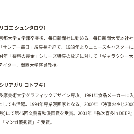
トリゴエ シュンタロウ）
れ。京都大学文学部卒業後、毎日新聞社に勤める。毎日新聞大阪本社
サンデー毎日」編集長を経て、1989年よりニュースキャスターに。
004年「警察の裏金」シリーズ特集の放送に対して「ギャラクシー
テイター、関西大学客員教授。
（シリアガリ コトブキ）
。多摩美術大学グラフィックデザイン専攻。1981年食品メーカーに
しても活躍。1994年専業漫画家となる。2000年『時事おやじ200
)にて第46回文藝春秋漫画賞を受賞。2001年『弥次喜多in DEEP
賞「マンガ優秀賞」を受賞。