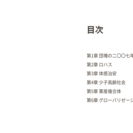
目次
第1章 団塊の二〇〇七
第2章 ロハス
第3章 体感治安
第4章 少子高齢社会
第5章 軍産複合体
第6章 グローバリゼー