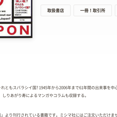
取扱書店
一冊！取引所
それともスバラシイ国? 1945年から2006年まで61年間の出来事を
、しりあがり寿によるマンガやコラムも収録する。
出版」より刊行されている書籍です。ミシマ社にはご注文いただけま