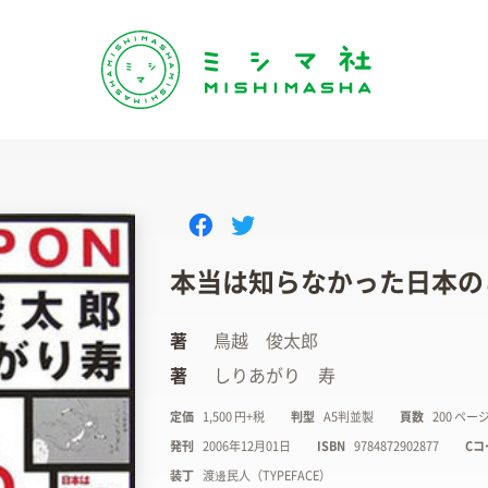
本当は知らなかった日本の
著
鳥越 俊太郎
著
しりあがり 寿
定価
1,500 円+税
判型
A5判並製
頁数
200 ペー
発刊
2006年12月01日
ISBN
9784872902877
Cコ
装丁
渡邊民人（TYPEFACE）