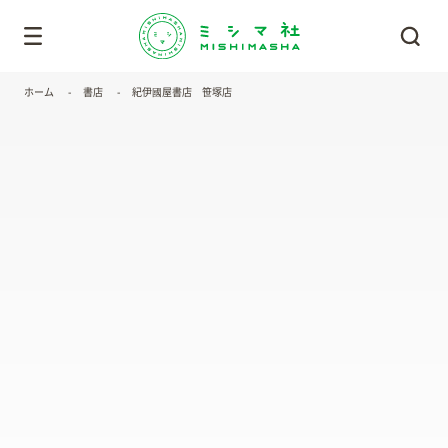
ホーム
書店
紀伊國屋書店 笹塚店