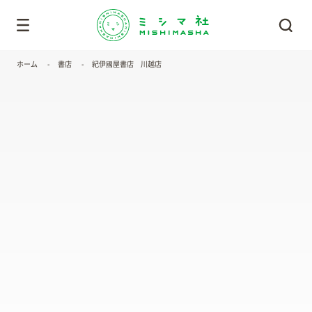
ホーム
書店
紀伊國屋書店 川越店