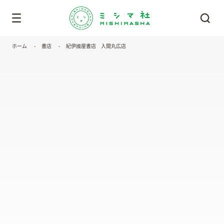
ホーム
書店
紀伊國屋書店 入間丸広店