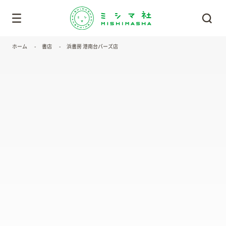
ホーム
書店
浜書房 港南台バーズ店