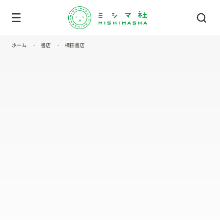
ホーム
書店
楠田書店