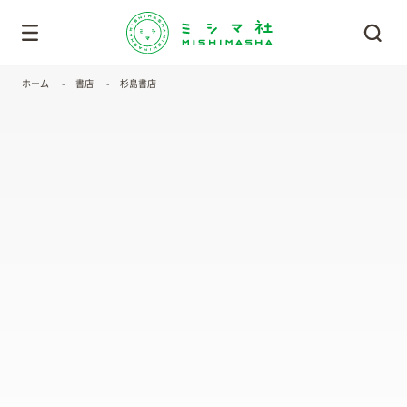
ホーム
書店
杉島書店