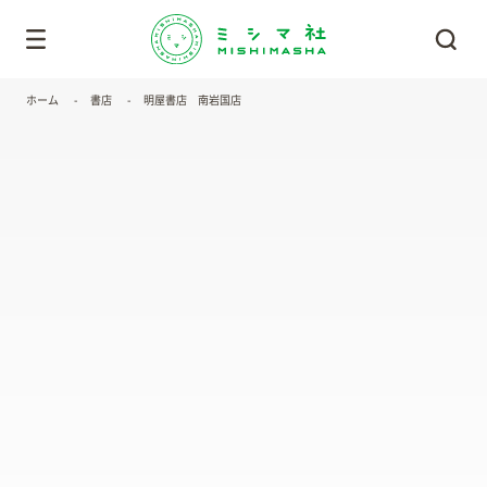
ホーム
書店
明屋書店 南岩国店