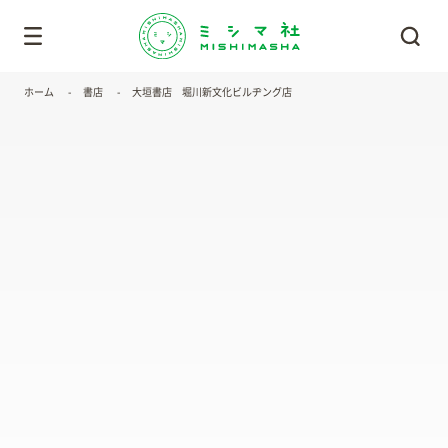
ホーム
書店
大垣書店 堀川新文化ビルヂング店