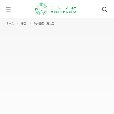
ホーム
書店
今井書店 湖山店