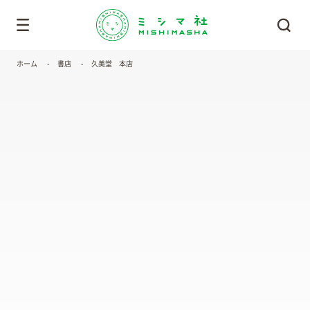
ホーム
書店
久美堂 本店