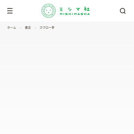
ホーム
書店
スワロー亭